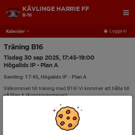
KÄVLINGE HARRIE FF
B-16
Logga in
Kalender
Träning B16
Tisdag 30 sep 2025, 17:45-19:00
Högalids IP - Plan A
Samling: 17:45, Högalids IP - Plan A
Välkommen till träning med B16! Vi kommer att hålla till
på Plan A (Konstgräsplanen).
Utrustning: Benskydd, skor och vattenflaska.