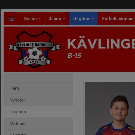
Senior
Junior
Ungdom
Fotbollsskolan
KÄVLINGE
B-15
Hem
Nyheter
Truppen
Matcher