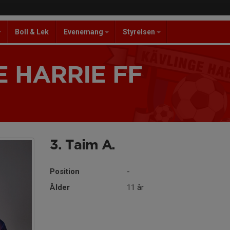
Boll & Lek
Evenemang
Styrelsen
 HARRIE FF
3. Taim A.
Position
-
Ålder
11 år