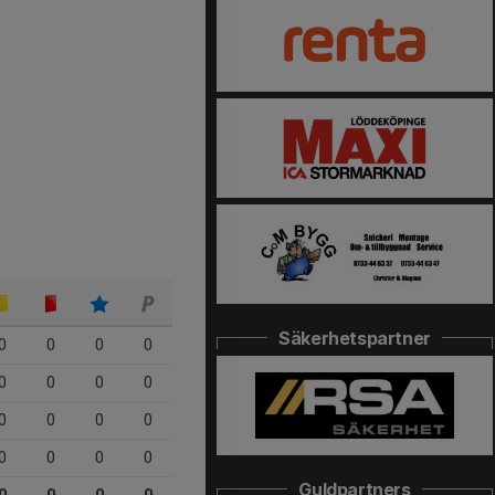
Säkerhetspartner
0
0
0
0
0
0
0
0
0
0
0
0
0
0
0
0
Guldpartners