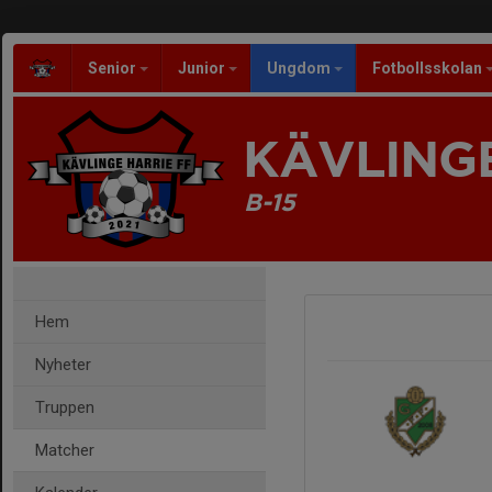
Senior
Junior
Ungdom
Fotbollsskolan
KÄVLINGE
B-15
Hem
Nyheter
Truppen
Matcher