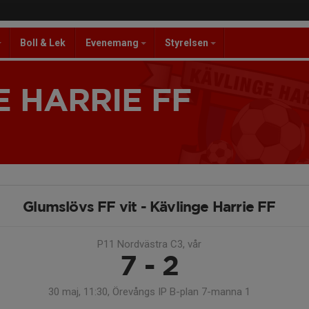
Boll & Lek
Evenemang
Styrelsen
 HARRIE FF
Glumslövs FF vit - Kävlinge Harrie FF
P11 Nordvästra C3, vår
7 - 2
30 maj, 11:30, Örevångs IP B-plan 7-manna 1