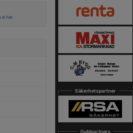
 in här
Säkerhetspartner
Guldpartners