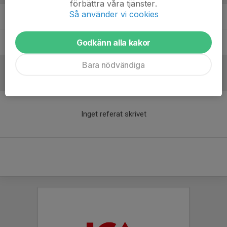
förbättra våra tjänster.
Så använder vi cookies
Linus Hallman
Tränare
Godkänn alla kakor
Tobias Persson
Tränare
Bara nödvändiga
Referat
Inget referat skrivet