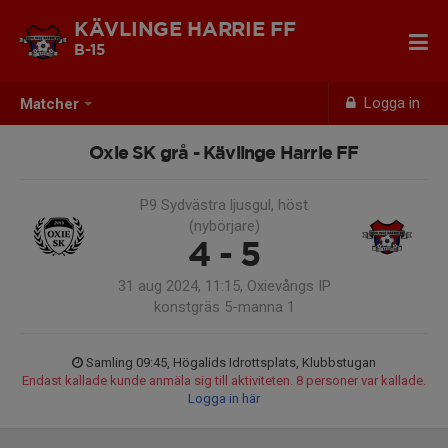
KÄVLINGE HARRIE FF
B-15
Logga in
Matcher
Oxie SK grå - Kävlinge Harrie FF
P9 Sydvästra ljusgul, höst
(nybörjare)
4 - 5
31 aug 2024, 11:15, Oxievångs IP
konstgräs 5-manna 1
Samling 09:45, Högalids Idrottsplats, Klubbstugan
Endast kallade kunde anmäla sig till aktiviteten. 8 personer var kallade.
Logga in här