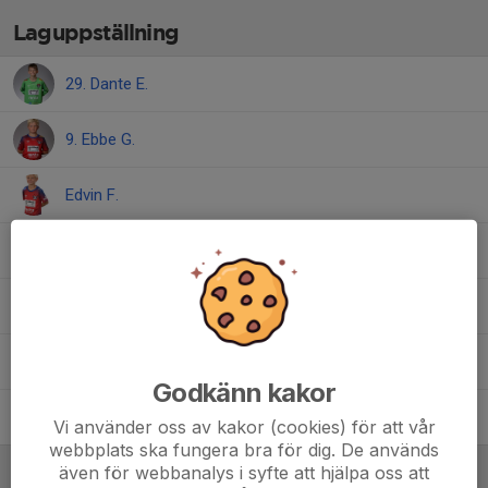
Laguppställning
29. Dante E.
9. Ebbe G.
Edvin F.
4. Elion D.
27. Emil A.
Göte B.
Godkänn kakor
21. Melker H.
Vi använder oss av kakor (cookies) för att vår
webbplats ska fungera bra för dig. De används
även för webbanalys i syfte att hjälpa oss att
Ledare