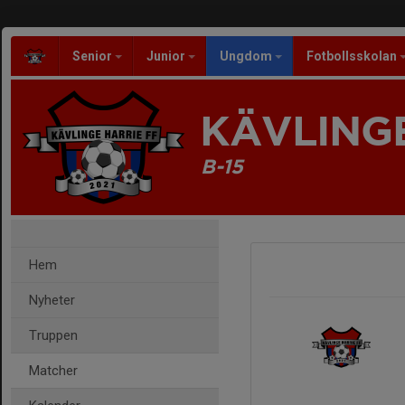
Senior
Junior
Ungdom
Fotbollsskolan
KÄVLINGE
B-15
Hem
Nyheter
Truppen
Matcher