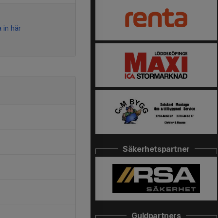
 in här
Säkerhetspartner
Guldpartners