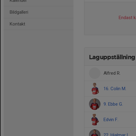
Kalender
Bildgalleri
Endast ka
Kontakt
Laguppställning
Alfred R.
16. Colin M.
9. Ebbe G.
Edvin F.
22. Hjalmar L.