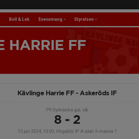
Boll & Lek
Evenemang
Styrelsen
 HARRIE FF
Kävlinge Harrie FF - Askeröds IF
P9 Sydvästra gul, vår
8 - 2
15 jun 2024, 10:00, Högalids IP A-plan 5-manna 1