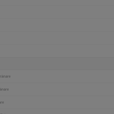
ränare
änare
are