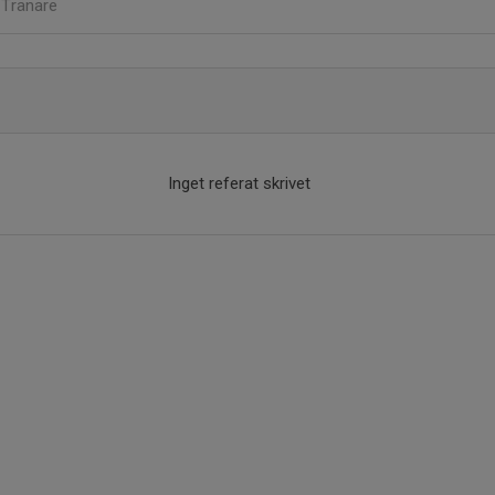
n
Tränare
Inget referat skrivet