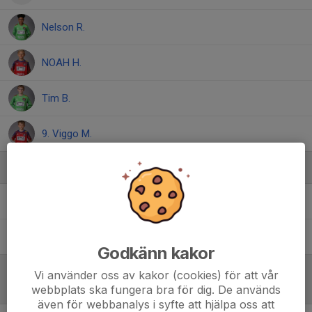
Nelson R.
NOAH H.
Tim B.
9. Viggo M.
Ledare
Anders Magnusson
Tränare
Niklas Landén
Assisterande tränare
Godkänn kakor
Vi använder oss av kakor (cookies) för att vår
webbplats ska fungera bra för dig. De används
Referat
även för webbanalys i syfte att hjälpa oss att