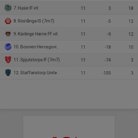
7. Husie IF vit
11
3
18
8. Röstånga IS (7m7)
11
-5
12
9. Kävlinge Harrie FF vit
11
-9
12
10. Bosnien Hercegovinas SK vit
11
-18
10
11. Spjutstorps IF (7m7)
11
-74
3
12. Staffanstorp United FC svart
11
-105
3