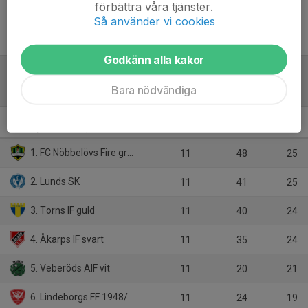
förbättra våra tjänster.
Så använder vi cookies
Inget referat skrivet
Godkänn alla kakor
Bara nödvändiga
Tabell
P13 Sydvästra D, vår
M
+/-
P
1. FC Nöbbelövs Fire grön
11
48
25
2. Lunds SK
11
41
25
3. Torns IF guld
11
40
24
4. Åkarps IF svart
11
35
24
5. Veberöds AIF vit
11
20
21
6. Lindeborgs FF 1948/Tygelsjö IK
11
24
19