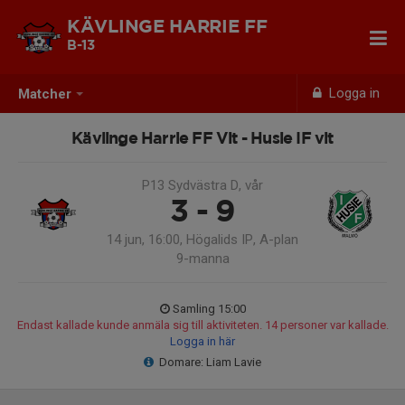
KÄVLINGE HARRIE FF
B-13
Logga in
Matcher
Kävlinge Harrie FF Vit - Husie IF vit
P13 Sydvästra D, vår
3 - 9
14 jun, 16:00, Högalids IP, A-plan
9-manna
Samling 15:00
Endast kallade kunde anmäla sig till aktiviteten. 14 personer var kallade.
Logga in här
Domare: Liam Lavie