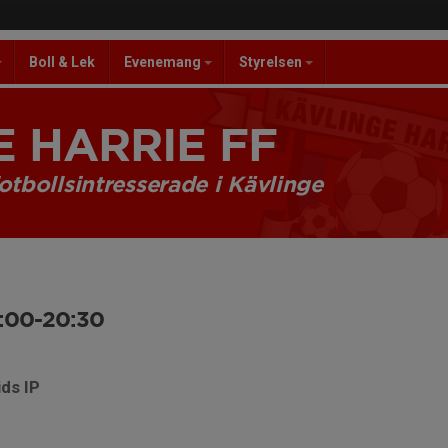
Boll & Lek
Evenemang
Styrelsen
 HARRIE FF
otbollsintresserade i Kävlinge
9:00-20:30
ids IP