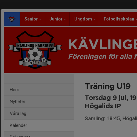
Senior
Junior
Ungdom
Fotbollsskolan
KÄVLINGE
Föreningen för alla f
Träning U19
Hem
Torsdag 9 jul, 1
Nyheter
Högalids IP
Våra lag
Samling: 18:45, Högal
Kalender