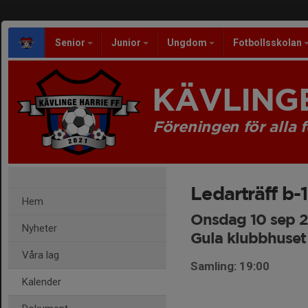
Senior
Junior
Ungdom
Fotbollsskolan
KÄVLINGE
Föreningen för alla f
Ledarträff b-
Hem
Onsdag 10 sep 2
Nyheter
Gula klubbhuset
Våra lag
Samling: 19:00
Kalender