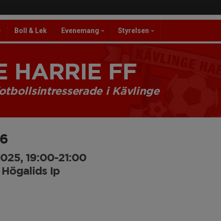
Boll & Lek
Evenemang
Styrelsen
 HARRIE FF
otbollsintresserade i Kävlinge
16
025, 19:00-21:00
 Högalids Ip