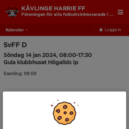
KÄVLINGE HARRIE FF
Föreningen för alla fotbollsintresserade i Kävlinge
Logga in
Kalender
SvFF D
Söndag 14 jan 2024, 08:00-17:30
Gula klubbhuset Högalids Ip
Samling: 08:00